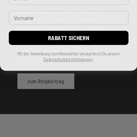
Edelstahlschmuck zu reinigen ist deutlich
Vorname
einfacher, als viele denken. Im Gegensatz zu Silber
oder Gold läuft Edelstahl nicht an – ein klarer
Vorteil. Dennoch solltest du beim Reinigen auf die
RABATT SICHERN
Oberfläche achten: glänzend poliert oder matt
gebürstet. Hier erfährst du, wie du deinen Schmuck
Mit der Anmeldung zum Newsletter akzeptierst Du unsere
Datenschutzbestimmungen
.
schnell und schonend wieder zum Strahlen bringst.
zum Blogbeitrag