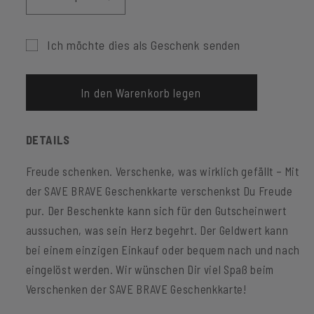
Verringere
Erhöhe
die
die
Menge
Menge
Ich möchte dies als Geschenk senden
für
für
Formular
Geschenkgutschein
Geschenkgutschein
25€
25€
für
In den Warenkorb legen
den
Empfänger
DETAILS
des
Geschenkgutscheins
Freude schenken. Verschenke, was wirklich gefällt – Mit
minimiert
der SAVE BRAVE Geschenkkarte verschenkst Du Freude
pur. Der Beschenkte kann sich für den Gutscheinwert
aussuchen, was sein Herz begehrt. Der Geldwert kann
bei einem einzigen Einkauf oder bequem nach und nach
eingelöst werden. Wir wünschen Dir viel Spaß beim
Verschenken der SAVE BRAVE Geschenkkarte!