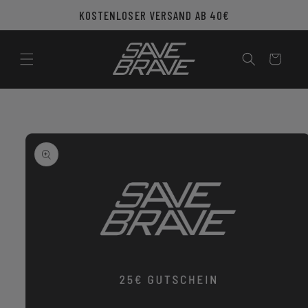
Direkt
KOSTENLOSER VERSAND AB 40€
zum
Inhalt
Warenkorb
u
roduktinformationen
pringen