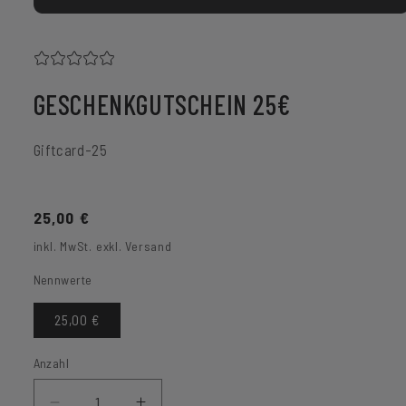
Medien
1
in
Modal
öffnen
GESCHENKGUTSCHEIN 25€
SKU:
Giftcard-25
Normaler
25,00 €
Preis
inkl. MwSt. exkl. Versand
Nennwerte
25,00 €
Anzahl