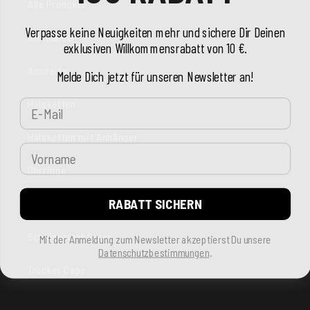
Alle Produkte
Verpasse keine Neuigkeiten mehr und sichere Dir Deinen
Armbänder
exklusiven Willkommensrabatt von 10 €.
Armreife
Melde Dich jetzt für unseren Newsletter an!
E-Mail
Halsketten
Halsketten mit Anhänger
Vorname
Ohrringe
RABATT SICHERN
Ringe
Schlüsselanhänger
Mit der Anmeldung zum Newsletter akzeptierst Du unsere
Datenschutzbestimmungen
.
Trucker Caps