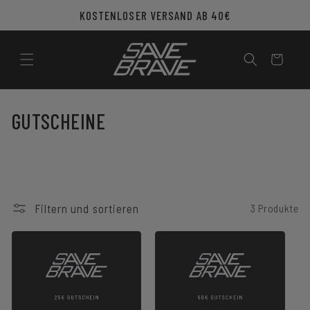
Direkt
KOSTENLOSER VERSAND AB 40€
zum
Inhalt
Warenkorb
K
GUTSCHEINE
A
T
E
Filtern und sortieren
3 Produkte
G
O
R
I