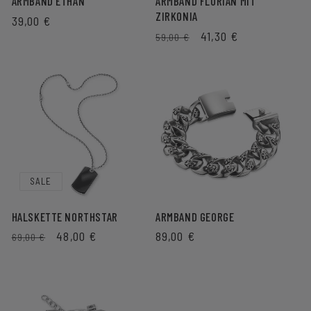
ARMBAND ETHAN
ARMBAND FLORIAN MIT
ZIRKONIA
NORMALER
39,00 €
NORMALER
VERKAUFSPREIS
41,30 €
PREIS
59,00 €
PREIS
SALE
HALSKETTE NORTHSTAR
ARMBAND GEORGE
NORMALER
VERKAUFSPREIS
48,00 €
NORMALER
89,00 €
69,00 €
PREIS
PREIS