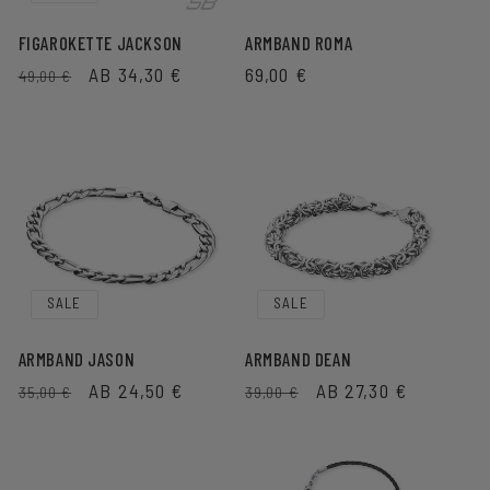
FIGAROKETTE JACKSON
ARMBAND ROMA
NORMALER
VERKAUFSPREIS
AB 34,30 €
NORMALER
69,00 €
49,00 €
PREIS
PREIS
SALE
SALE
ARMBAND JASON
ARMBAND DEAN
NORMALER
VERKAUFSPREIS
AB 24,50 €
NORMALER
VERKAUFSPREIS
AB 27,30 €
35,00 €
39,00 €
PREIS
PREIS