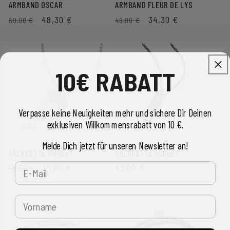
ARMBAND OSCAR
ARMBAND FLEUR DE LYS
NORMALER
VERKAUFSPREIS
48,30 €
NORMALER
VERKAUFSPREIS
34,30 €
69,00 €
49,00 €
PREIS
PREIS
10€ RABATT
Verpasse keine Neuigkeiten mehr und sichere Dir Deinen
exklusiven Willkommensrabatt von 10 €.
SALE
Melde Dich jetzt für unseren Newsletter an!
HALSKETTE ROBERT
HALSKETTE ALBERT
E-Mail
NORMALER
VERKAUFSPREIS
34,00 €
NORMALER
49,00 €
49,00 €
PREIS
PREIS
Vorname