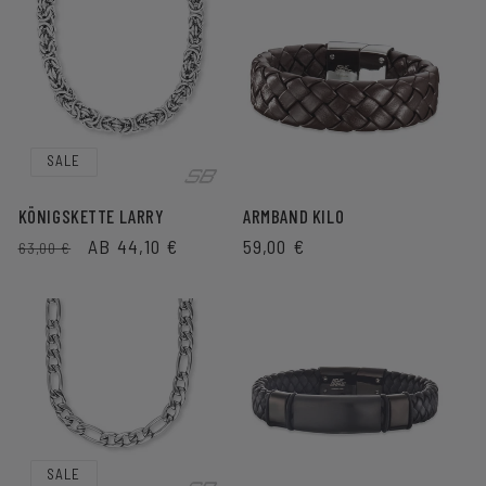
SALE
KÖNIGSKETTE LARRY
ARMBAND KILO
NORMALER
VERKAUFSPREIS
AB 44,10 €
NORMALER
59,00 €
63,00 €
PREIS
PREIS
SALE