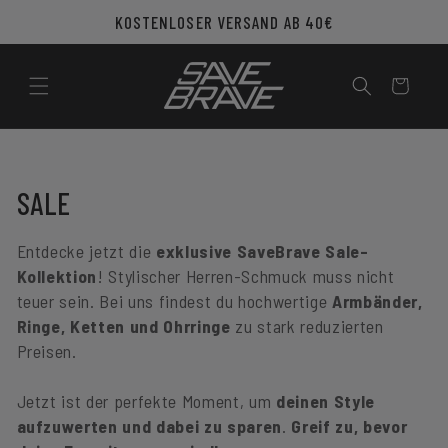
Direkt
KOSTENLOSER VERSAND AB 40€
zum
Inhalt
Warenkorb
K
SALE
A
Entdecke jetzt die
exklusive SaveBrave Sale-
T
Kollektion
! Stylischer Herren-Schmuck muss nicht
teuer sein. Bei uns findest du hochwertige
Armbänder,
E
Ringe, Ketten und Ohrringe
zu stark reduzierten
G
Preisen.
O
Jetzt ist der perfekte Moment, um
deinen Style
aufzuwerten und dabei zu sparen
.
Greif zu, bevor
R