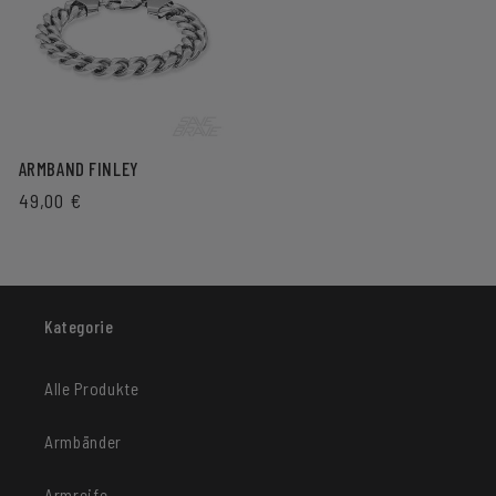
ARMBAND FINLEY
NORMALER
49,00 €
PREIS
Kategorie
Alle Produkte
Armbänder
Armreife