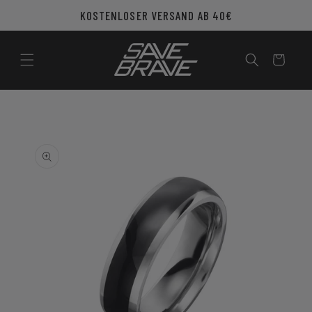
Direkt
KOSTENLOSER VERSAND AB 40€
zum
Inhalt
Warenkorb
u
roduktinformationen
pringen