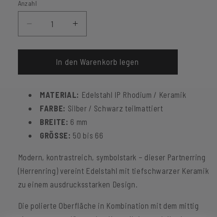
Anzahl
Verringere
Erhöhe
die
die
Menge
Menge
für
für
In den Warenkorb legen
Partnerring
Partnerring
Romeo
Romeo
MATERIAL:
Edelstahl IP Rhodium / Keramik
FARBE:
Silber / Schwarz teilmattiert
BREITE:
6 mm
GRÖSSE:
50 bis 66
Modern, kontrastreich, symbolstark – dieser Partnerring
(Herrenring) vereint Edelstahl mit tiefschwarzer Keramik
zu einem ausdrucksstarken Design.
Die polierte Oberfläche in Kombination mit dem mittig