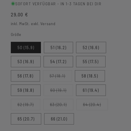
SOFORT VERFÜGBAR - IN 1-3 TAGEN BEI DIR
Normaler
29,00 €
Preis
inkl. MwSt. exkl. Versand
Größe
50 (15.9)
51 (16.2)
52 (16.6)
53 (16.9)
54 (17.2)
55 (17.5)
Variante
56 (17.8)
57 (18.1)
58 (18.5)
ausverkauft
oder
nicht
Variante
59 (18.8)
60 (19.1)
61 (19.4)
verfügbar
ausverkauft
oder
nicht
Variante
Variante
Variante
62 (19.7)
63 (20.1)
64 (20.4)
verfügbar
ausverkauft
ausverkauft
ausverkauft
oder
oder
oder
nicht
nicht
nicht
65 (20.7)
66 (21.0)
verfügbar
verfügbar
verfügbar