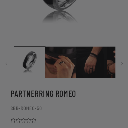
Medien
1
in
Modal
öffnen
PARTNERRING ROMEO
SKU:
SBR-ROMEO-50