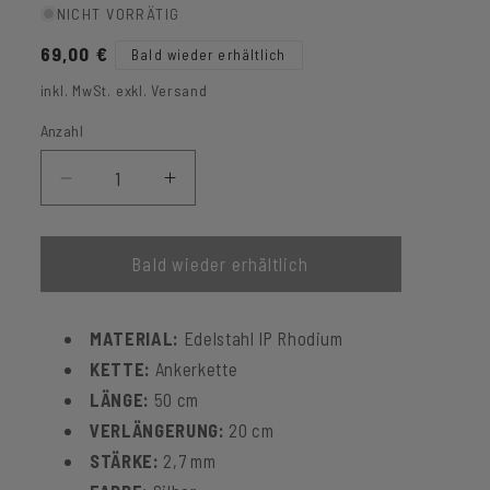
NICHT VORRÄTIG
Normaler
69,00 €
Bald wieder erhältlich
Preis
inkl. MwSt. exkl. Versand
Anzahl
Verringere
Erhöhe
die
die
Menge
Menge
für
für
Bald wieder erhältlich
Halskette
Halskette
Isaac
Isaac
MATERIAL:
Edelstahl IP Rhodium
KETTE:
Ankerkette
LÄNGE:
50 cm
VERLÄNGERUNG:
20 cm
STÄRKE:
2,7 mm