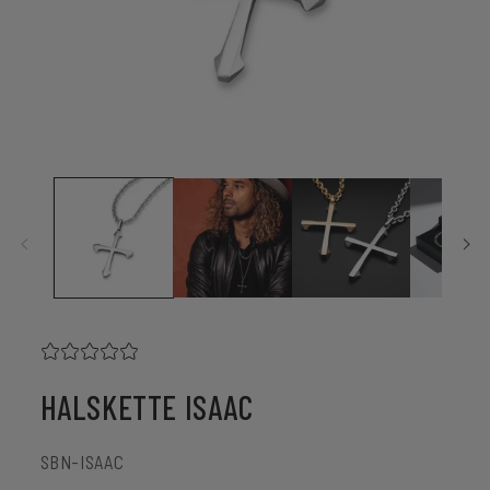
Medien
1
in
Modal
öffnen
HALSKETTE ISAAC
SKU:
SBN-ISAAC