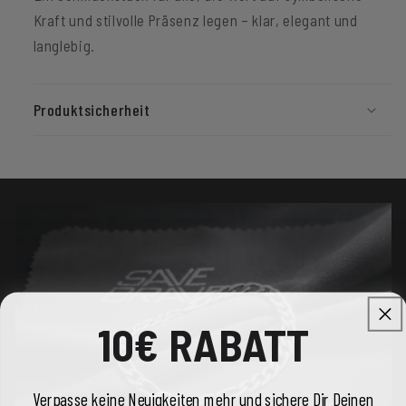
Kraft und stilvolle Präsenz legen – klar, elegant und
langlebig.
Produktsicherheit
10€ RABATT
Verpasse keine Neuigkeiten mehr und sichere Dir Deinen