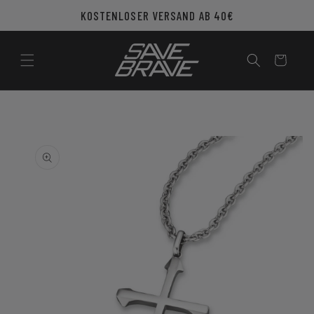
Direkt
KOSTENLOSER VERSAND AB 40€
zum
Inhalt
Warenkorb
u
roduktinformationen
pringen