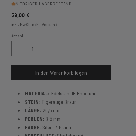
NIEDRIGER LAGERBESTAND
Normaler
59,00 €
Preis
inkl. MwSt. exkl. Versand
Anzahl
Verringere
Erhöhe
die
die
Menge
Menge
für
für
In den Warenkorb legen
Armband
Armband
Tigerauge
Tigerauge
MATERIAL:
Edelstahl IP Rhodium
STEIN:
Tigerauge Braun
LÄNGE:
20,5 cm
PERLEN:
8,5 mm
FARBE:
Silber / Braun
VERSCHLUSS:
Stretchband