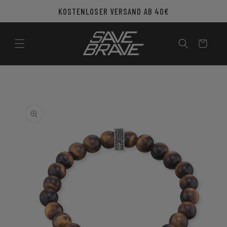
Direkt
KOSTENLOSER VERSAND AB 40€
zum
Inhalt
Warenkorb
u
roduktinformationen
pringen