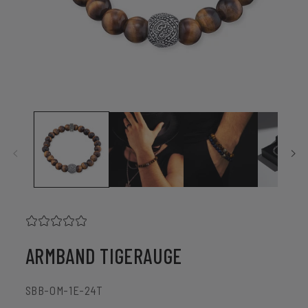
Medien
1
in
Modal
öffnen
ARMBAND TIGERAUGE
SKU:
SBB-OM-1E-24T