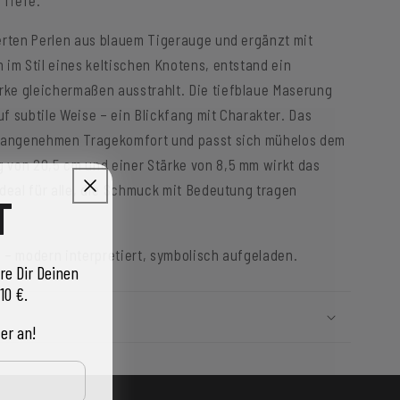
erten Perlen aus blauem Tigerauge und ergänzt mit
 im Stil eines keltischen Knotens, entstand ein
ke gleichermaßen ausstrahlt. Die tiefblaue Maserung
auf subtile Weise – ein Blickfang mit Charakter. Das
ür angenehmen Tragekomfort und passt sich mühelos dem
 von 20,5 cm und einer Stärke von 8,5 mm wirkt das
ideal für alle, die Schmuck mit Bedeutung tragen
T
 – modern interpretiert, symbolisch aufgeladen.
re Dir Deinen
10 €.
er an!