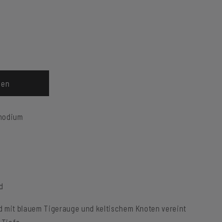
gen
Rhodium
d
d mit blauem Tigerauge und keltischem Knoten vereint
 Tiefe.