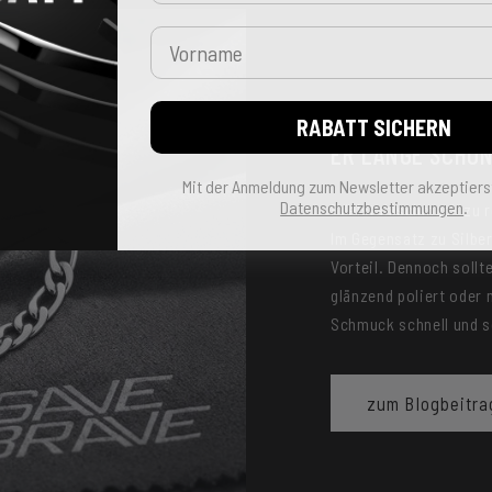
Vorname
EDELSTAHLSCHMU
RABATT SICHERN
ER LANGE SCHÖ
Mit der Anmeldung zum Newsletter akzeptiers
Datenschutzbestimmungen
.
Edelstahlschmuck zu re
Im Gegensatz zu Silber 
Vorteil. Dennoch sollt
glänzend poliert oder 
Schmuck schnell und s
zum Blogbeitra