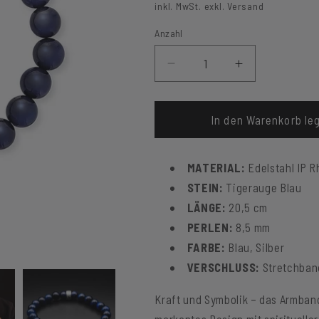
Preis
inkl. MwSt. exkl. Versand
Anzahl
Verringere
Erhöhe
die
die
Menge
Menge
für
für
In den Warenkorb le
Armband
Armband
Tigerauge
Tigerauge
MATERIAL:
Edelstahl IP 
STEIN:
Tigerauge Blau
LÄNGE:
20,5 cm
PERLEN:
8,5 mm
FARBE:
Blau, Silber
VERSCHLUSS:
Stretchban
Kraft und Symbolik – das Armban
markantes Design mit spiritueller