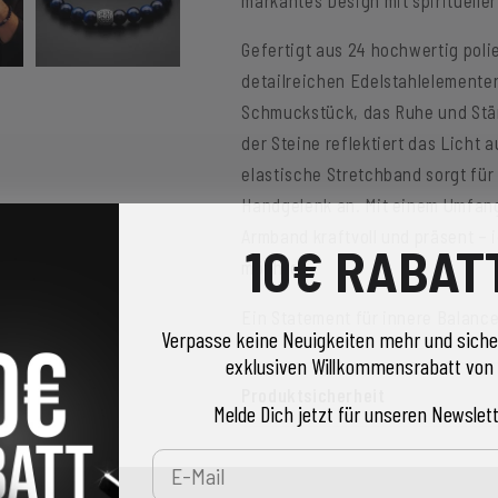
Gefertigt aus 24 hochwertig poli
detailreichen Edelstahlelementen
Schmuckstück, das Ruhe und Stär
der Steine reflektiert das Licht 
elastische Stretchband sorgt f
Handgelenk an. Mit einem Umfang
Armband kraftvoll und präsent – 
10€ RABAT
möchten.
Ein Statement für innere Balance
Verpasse keine Neuigkeiten mehr und siche
exklusiven Willkommensrabatt von 
Produktsicherheit
Melde Dich jetzt für unseren Newslett
E-Mail