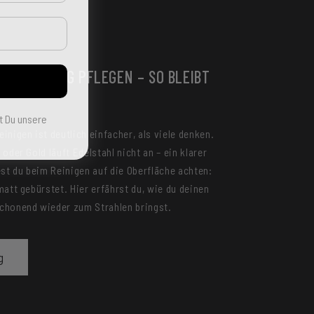
CK RICHTIG PFLEGEN – SO BLEIBT
N
t Du unsere
inigen ist deutlich einfacher, als viele denken.
oder Gold läuft Edelstahl nicht an – ein klarer
est du beim Reinigen auf die Oberfläche achten:
matt gebürstet. Hier erfährst du, wie du deinen
chonend wieder zum Strahlen bringst.
g