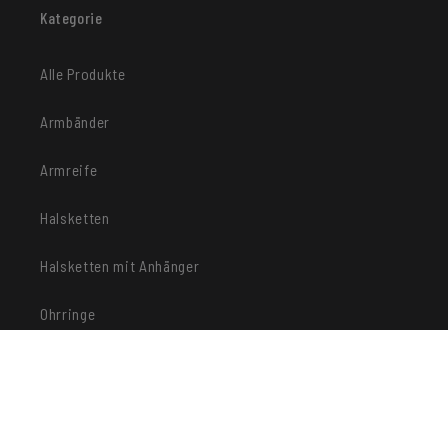
Kategorie
Alle Produkte
Armbänder
Armreife
Halsketten
Halsketten mit Anhänger
Ohrringe
Ringe
Schlüsselanhänger