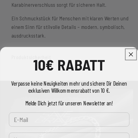
Karabinerverschluss sorgt für sicheren Halt.
Ein Schmuckstück für Menschen mit klaren Werten und
einem Sinn für stilvolle Details – modern, symbolisch,
ausdrucksstark.
Produktsicherheit
10€ RABATT
Verpasse keine Neuigkeiten mehr und sichere Dir Deinen
exklusiven Willkommensrabatt von 10 €.
Melde Dich jetzt für unseren Newsletter an!
E-Mail
Vorname