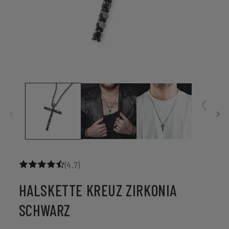
Medien
1
in
Modal
öffnen
(4.7)
HALSKETTE KREUZ ZIRKONIA
SCHWARZ