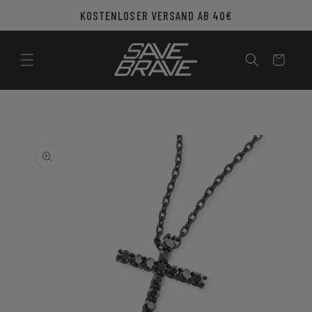
Direkt
KOSTENLOSER VERSAND AB 40€
zum
Inhalt
Warenkorb
u
roduktinformationen
pringen