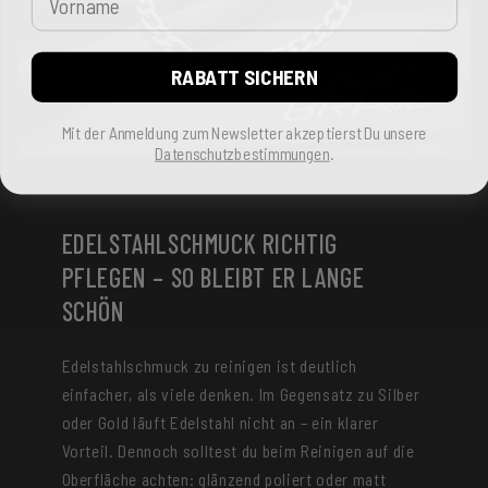
RABATT SICHERN
Mit der Anmeldung zum Newsletter akzeptierst Du unsere
Datenschutzbestimmungen
.
EDELSTAHLSCHMUCK RICHTIG
PFLEGEN – SO BLEIBT ER LANGE
SCHÖN
Edelstahlschmuck zu reinigen ist deutlich
einfacher, als viele denken. Im Gegensatz zu Silber
oder Gold läuft Edelstahl nicht an – ein klarer
Vorteil. Dennoch solltest du beim Reinigen auf die
Oberfläche achten: glänzend poliert oder matt