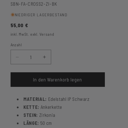
SKU:
SBN-FA-CROSS2-ZI-BK
NIEDRIGER LAGERBESTAND
Normaler
55,00 €
Preis
inkl. MwSt. exkl. Versand
Anzahl
Verringere
Erhöhe
die
die
Menge
Menge
für
für
In den Warenkorb legen
Halskette
Halskette
Kreuz
Kreuz
MATERIAL:
Edelstahl IP Schwarz
Zirkonia
Zirkonia
Schwarz
Schwarz
KETTE:
Ankerkette
STEIN:
Zirkonia
LÄNGE:
50 cm