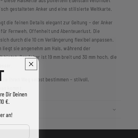
sch gestalteten Anker und eine stilisierte Weltkarte.
gt die feinen Details elegant zur Geltung – der Anker
te für Fernweh, Offenheit und Abenteuerlust. Die
 sich durch die 10 cm Verlängerung flexibel anpassen.
m liegt sie angenehm am Hals, während der
t bietet. Der Anker ist 19 mm breit und 30 mm hoch, die
esser.
T
ie ihren Weg selbst bestimmen – stilvoll,
 was kommt.
re Dir Deinen
10 €.
er an!