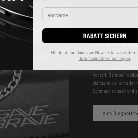
Vorname
EDELSTAHLSCHMU
RABATT SICHERN
ER LANGE SCHÖ
Mit der Anmeldung zum Newsletter akzeptiers
Datenschutzbestimmungen
.
Edelstahlschmuck zu re
Im Gegensatz zu Silber 
Vorteil. Dennoch sollt
glänzend poliert oder 
Schmuck schnell und s
zum Blogbeitra