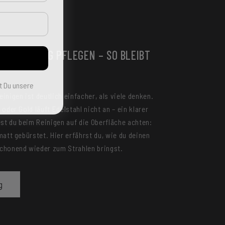
CK RICHTIG PFLEGEN – SO BLEIBT
N
t Du unsere
inigen ist deutlich einfacher, als viele denken.
oder Gold läuft Edelstahl nicht an – ein klarer
est du beim Reinigen auf die Oberfläche achten:
matt gebürstet. Hier erfährst du, wie du deinen
chonend wieder zum Strahlen bringst.
g