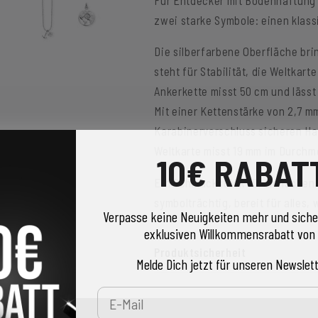
zwei starke Symbole: einen klassi
Die silberfarbene Oberfläche brin
steht für Stabilität, die Weltkar
Ankerkette misst 50 cm und lässt
Mit einer Kettenstärke von 2,7 m
Karabinerverschluss sicheren Hal
Weltkarte misst 19 mm im Durchm
10€ RABAT
Ein Schmuckstück für Menschen, d
symbolträchtig, bereit für alles,
Verpasse keine Neuigkeiten mehr und siche
exklusiven Willkommensrabatt von 
Produktsicherheit
Melde Dich jetzt für unseren Newslett
E-Mail