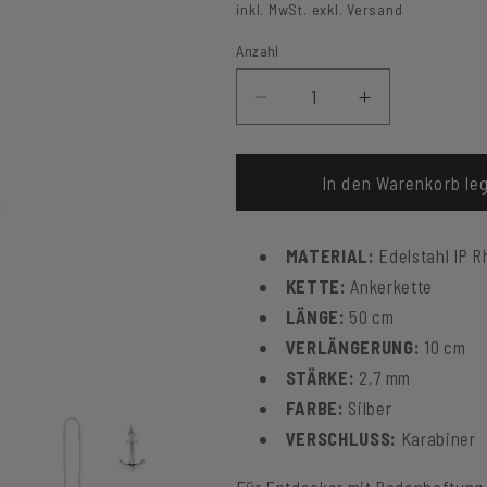
Preis
inkl. MwSt. exkl. Versand
Anzahl
Verringere
Erhöhe
die
die
Menge
Menge
für
für
In den Warenkorb le
Halskette
Halskette
Anchor
Anchor
MATERIAL:
Edelstahl IP 
World
World
KETTE:
Ankerkette
LÄNGE:
50 cm
VERLÄNGERUNG:
10 cm
STÄRKE:
2,7 mm
FARBE:
Silber
VERSCHLUSS:
Karabiner
Für Entdecker mit Bodenhaftung –