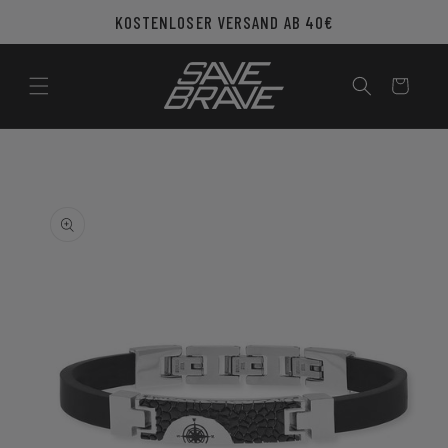
Direkt
KOSTENLOSER VERSAND AB 40€
zum
Inhalt
Warenkorb
u
roduktinformationen
pringen