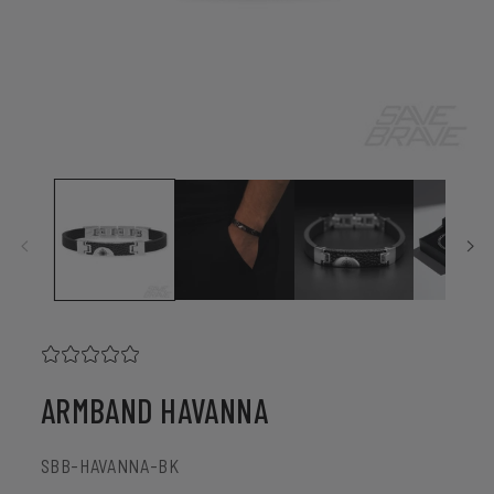
Medien
1
in
Modal
öffnen
ARMBAND HAVANNA
SKU:
SBB-HAVANNA-BK