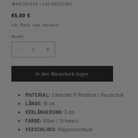
NIEDRIGER LAGERBESTAND
Normaler
65,00 €
Preis
inkl. MwSt. exkl. Versand
Anzahl
Verringere
Erhöhe
die
die
Menge
Menge
für
für
In den Warenkorb legen
Armband
Armband
Havanna
Havanna
MATERIAL:
Edelstahl IP Rhodium / Kautschuk
LÄNGE:
18 cm
VERLÄNGERUNG:
3 cm
FARBE:
Silber / Schwarz
VERSCHLUSS:
Klappverschluss