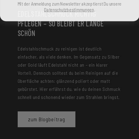
Mit der Anmeldung zum Newsletter akzeptierst Du unsere
Datenschutzbestimmungen
.
EDELSTAHLSCHMUCK RICHTIG
PFLEGEN – SO BLEIBT ER LANGE
SCHÖN
Edelstahlschmuck zu reinigen ist deutlich
einfacher, als viele denken. Im Gegensatz zu Silber
oder Gold läuft Edelstahl nicht an – ein klarer
Vorteil. Dennoch solltest du beim Reinigen auf die
Oberfläche achten: glänzend poliert oder matt
gebürstet. Hier erfährst du, wie du deinen Schmuck
schnell und schonend wieder zum Strahlen bringst.
zum Blogbeitrag