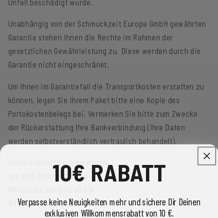
Unfall beschädigt wurde.
Unabhängig von der Schmuckzeit Europe GmbH gewährten
Garantie stehen Ihnen die Rechte im Rahmen der
gesetzlichen Gewährleistung zu. Diese werden durch die
Garantie nicht eingeschränkt.
Um Ihnen im Garantiefall die Transportkosten erstatten zu
können, legen Sie Ihrem Paket bitte eine Kopie des
Portokostenbelegs bei. Vermerken Sie bitte zum Zwecke
der Rückerstattung Ihre Bankverbindung (Ihre Daten
werden selbstverständlich vertraulich behandelt).
Schmuckzeit Europe GmbH
10€ RABATT
c/o B2C Rücksendung
Nördliche Ringstraße 6
Verpasse keine Neuigkeiten mehr und sichere Dir Deinen
91126 Schwabach
exklusiven Willkommensrabatt von 10 €.