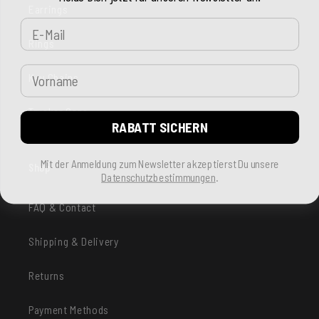
Earrings
E-Mail
Rings
Vorname
Key Chains
Trucker Caps
RABATT SICHERN
Mit der Anmeldung zum Newsletter akzeptierst Du unsere
Shop
Datenschutzbestimmungen
.
FAQ & Contact
Shipping & Delivery
Returns
Payment Methods