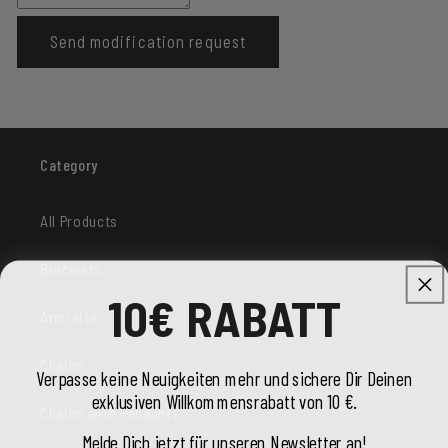
Send modification request
Category
All Products
Bracelets
10€ RABATT
Armreife
Chains
Verpasse keine Neuigkeiten mehr und sichere Dir Deinen
exklusiven Willkommensrabatt von 10 €.
Chains with Pendants
Melde Dich jetzt für unseren Newsletter an!