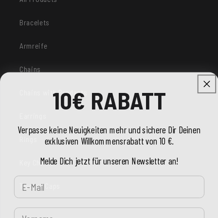
Bracelets
Armreife
Chains
10€ RABATT
Chains with Pendants
Earrings
Verpasse keine Neuigkeiten mehr und sichere Dir Deinen
Rings
exklusiven Willkommensrabatt von 10 €.
Melde Dich jetzt für unseren Newsletter an!
Key Chains
E-Mail
Trucker Caps
Vorname