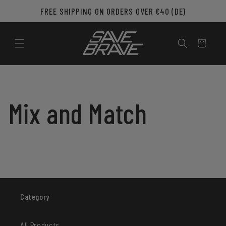
Skip to
FREE SHIPPING ON ORDERS OVER €40 (DE)
content
Cart
Mix and Match
Category
All Products