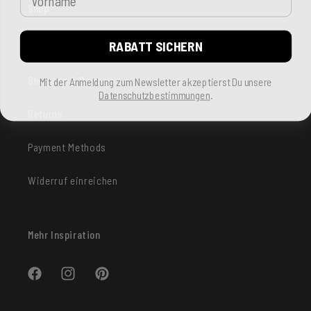
Shop
RABATT SICHERN
FAQ & Contact
Shipping & Delivery
Mit der Anmeldung zum Newsletter akzeptierst Du unsere
Datenschutzbestimmungen
.
Returns
Payment Methods
Widerruf einreichen
Mehr Inspiration
Facebook
Instagram
Pinterest