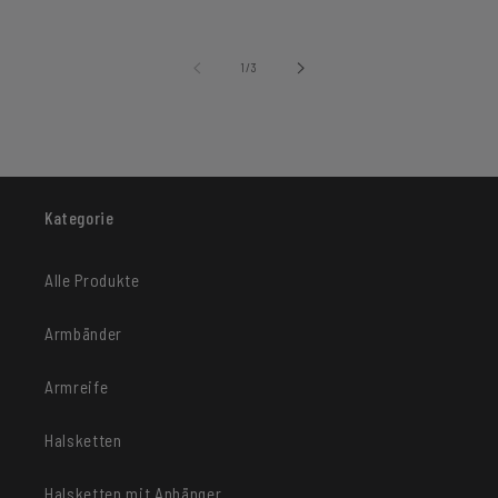
von
1
/
3
Kategorie
Alle Produkte
Armbänder
Armreife
Halsketten
Halsketten mit Anhänger