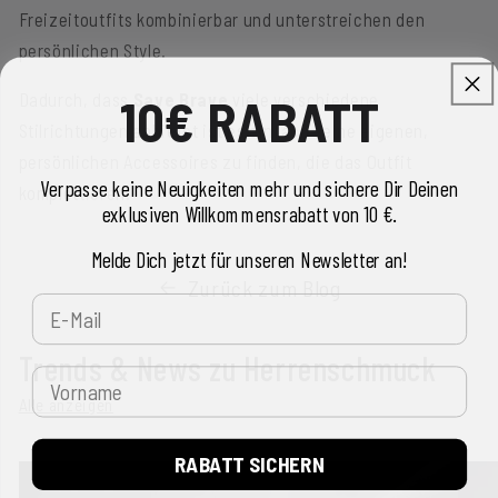
Freizeitoutfits kombinierbar und unterstreichen den
persönlichen Style.
Dadurch, dass
Save Brave
viele verschiedene
10€ RABATT
Stilrichtungen anbietet ist es einfach seine eigenen,
persönlichen Accessoires zu finden, die das Outfit
Verpasse keine Neuigkeiten mehr und sichere Dir Deinen
komplettieren.
exklusiven Willkommensrabatt von 10 €.
Melde Dich jetzt für unseren Newsletter an!
Zurück zum Blog
E-Mail
Trends & News zu Herrenschmuck
Vorname
Alle anzeigen
RABATT SICHERN